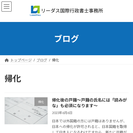
コ
ナ
ン
ビ
テ
ゲ
ン
ー
ツ
シ
へ
ョ
ブログ
ス
ン
キ
に
ッ
移
プ
動
トップページ
ブログ
帰化
帰化
帰化後の戸籍～戸籍の氏名には「読みが
帰化
な」も必須になります～
2023年6月6日
日本では外国籍の方には戸籍はありませんが、
日本への帰化が許可されると、日本国籍を取得
して日本人になるわけですから、新たに戸籍が