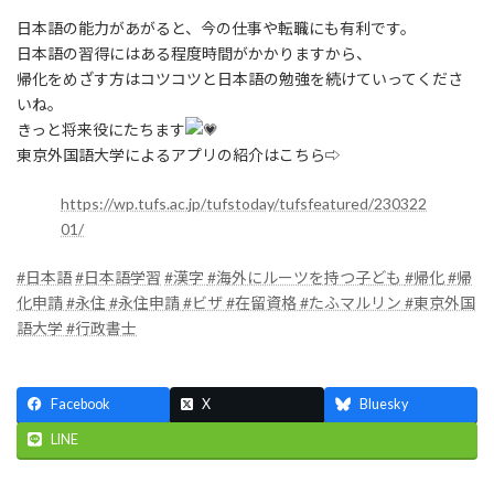
日本語の能力があがると、今の仕事や転職にも有利です。
日本語の習得にはある程度時間がかかりますから、
帰化をめざす方はコツコツと日本語の勉強を続けていってくださ
いね。
きっと将来役にたちます
東京外国語大学によるアプリの紹介はこちら⇨
https://wp.tufs.ac.jp/tufstoday/tufsfeatured/230322
01/
#日本語
#日本語学習
#漢字
#海外にルーツを持つ子ども
#帰化
#帰
化申請
#永住
#永住申請
#ビザ
#在留資格
#たふマルリン
#東京外国
語大学
#行政書士
Facebook
X
Bluesky
LINE