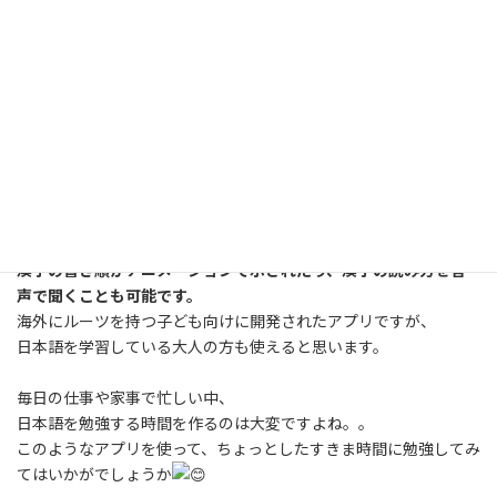
今回は、東京外国語大学が中心となって開発されたアプリをご紹
介します。
これは小学校１年生から３年生までの漢字を、母国語で楽しく学
習できるアプリです。
①英語、②ベトナム語、③ポルトガル語、④スペイン語、⑤タイ
語、⑥タガログ語（フィリピン語）、⑦ベンガル語、⑧やさしい
日本語
の８言語に対応しています。
漢字の書き順がアニメーションで示されたり、漢字の読み方を音
声で聞くことも可能です。
海外にルーツを持つ子ども向けに開発されたアプリですが、
日本語を学習している大人の方も使えると思います。
毎日の仕事や家事で忙しい中、
日本語を勉強する時間を作るのは大変ですよね。。
このようなアプリを使って、ちょっとしたすきま時間に勉強してみ
てはいかがでしょうか